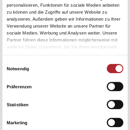
1 August (Swiss National Holiday)
personalisieren, Funktionen für soziale Medien anbieten
8.30 am – 12 pm
zu können und die Zugriffe auf unsere Website zu
analysieren. Außerdem geben wir Informationen zu Ihrer
Verwendung unserer Website an unsere Partner für
soziale Medien, Werbung und Analysen weiter. Unsere
Partner führen diese Informationen möglicherweise mit
weiteren Daten zusammen, die Sie ihnen bereitgestellt
Laax
haben oder die sie im Rahmen Ihrer Nutzung der Dienste
gesammelt haben.
Einwilligungsauswahl
Phone direct: +41 81 927 77 40
Notwendig
Via Principala 60b, 7031 Laax
Präferenzen
OPENING HOURS
Mon – Fri: 08.30 am – 12 pm / 1.30
Statistiken
- 5 pm
Sat: 8.30 am – 12 pm
Marketing
PUBLIC HOLIDAYS