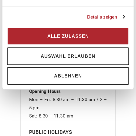
1 August (Swiss National holiday)
Details zeigen
8.30 am – 12 pm
ALLE ZULASSEN
Falera
AUSWAHL ERLAUBEN
Phone direct: +41 81 927 77 30
Via Principala 45c, 7153 Falera
ABLEHNEN
Opening Hours
Mon – Fri: 8.30 am – 11.30 am / 2 –
5 pm
Sat: 8.30 – 11.30 am
PUBLIC HOLIDAYS