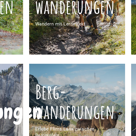
en
wanderungen
Wandern mit Lerneffekt
Berg­
ungen
wanderungen
Erlebe Flims Laax zwischen
Berggipfeln