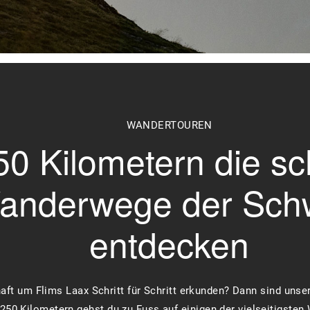
WANDERTOUREN
50 Kilometern die s
anderwege der Sch
entdecken
haft um Flims Laax Schritt für Schritt erkunden? Dann sind unse
250 Kilometern gehst du zu Fuss auf einigen der vielseitigste