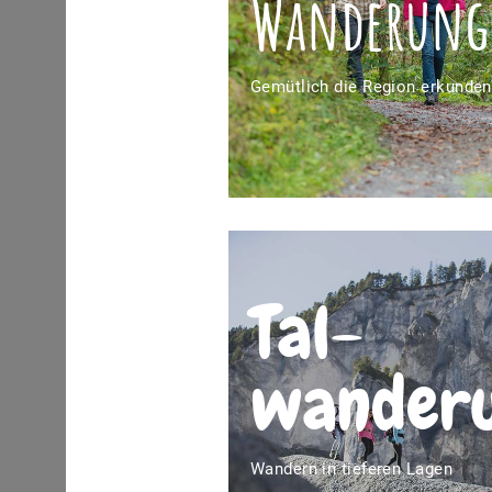
Wanderung
Gemütlich die Region erkunden
Tal­
wander
Wandern in tieferen Lagen