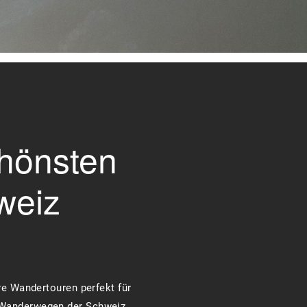
chönsten
weiz
re Wandertouren perfekt für
n Wanderwegen der Schweiz.