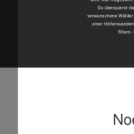
Du überquerst dab
verwunschene Wälder 
einer Höhenwanderun
filtern
No