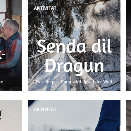
AKTIVITÄT
Senda dil
k-
Dragun
ng.
Der längste Baumwipfelpfad der Welt
AKTIVITÄT