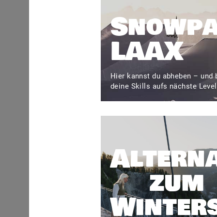
Snowp
LAAX
Hier kannst du abheben – und 
deine Skills aufs nächste Level
Altern
zum
Winter