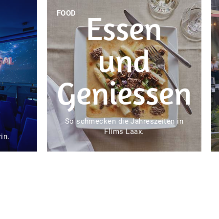
Essen
FOOD
und
Geniessen
So schmecken die Jahreszeiten in
Flims Laax.
rin.