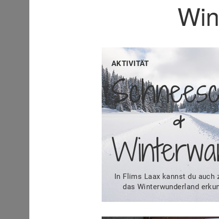
Win
AKTIVITÄT
Schnees
&
Winterwa
In Flims Laax kannst du auch 
das Winterwunderland erku