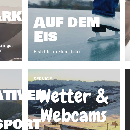
ark
Auf dem
Eis
bringst
!
Eisfelder in Flims Laax.
SERVICE
Wetter &
ativen
Webcams
sport