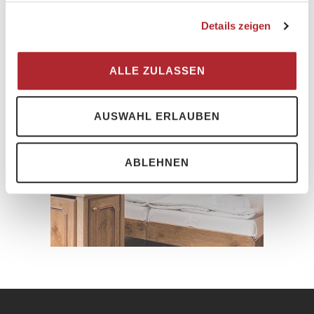
Details zeigen
UNTERKUNFT
ALLE ZULASSEN
Alle Hotels
AUSWAHL ERLAUBEN
Du kannst dich noch nicht
entscheiden? Hier findest du alle
Hotels der Destination auf einen
ABLEHNEN
Klick