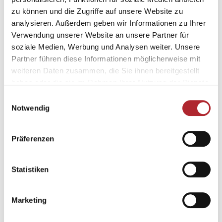
Buchen
zu können und die Zugriffe auf unsere Website zu
analysieren. Außerdem geben wir Informationen zu Ihrer
Buche jetzt deine Ferien in Flims
Verwendung unserer Website an unsere Partner für
Laax.
soziale Medien, Werbung und Analysen weiter. Unsere
Partner führen diese Informationen möglicherweise mit
weiteren Daten zusammen, die Sie ihnen bereitgestellt
haben oder die sie im Rahmen Ihrer Nutzung der Dienste
FOOD
gesammelt haben.
Einwilligungsauswahl
Notwendig
Essen und
Geniessen
Präferenzen
So schmecken die Jahreszeiten in
Statistiken
Flims Laax.
Marketing