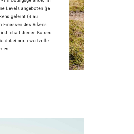
 - im Übungsgelände, im
ene Levels angeboten (je
kens gelernt (Blau
en Finessen des Bikens
ind Inhalt dieses Kurses.
ie dabei noch wertvolle
rses.