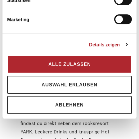
Statistiken
Marketing
Details zeigen
ALLE ZULASSEN
rocksresort PARK
Snake Bar & Piazza
AUSWAHL ERLAUBEN
Den idealen Platz um deinen Kids beim
ABLEHNEN
Austoben zuzuschauen oder um dir nach
einer Skate Session eine Pause zu gönnen
findest du direkt neben dem rocksresort
PARK. Leckere Drinks und knusprige Hot