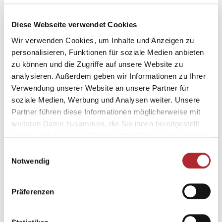
Patisserie auf die Gäste. All das lässt sich
Diese Webseite verwendet Cookies
am besten auf der grossen Terrasse mit
herrlichem Blick auf den See geniessen.
Wir verwenden Cookies, um Inhalte und Anzeigen zu
Neben dem Restaurant befindet sich für Kids
personalisieren, Funktionen für soziale Medien anbieten
zu können und die Zugriffe auf unsere Website zu
ein Beachvolleyballfeld, Pedalos und ein
analysieren. Außerdem geben wir Informationen zu Ihrer
grosser Spielplatz mit Wasserelementen. Da
Verwendung unserer Website an unsere Partner für
kommt beim Restaurantbesuch ganz
soziale Medien, Werbung und Analysen weiter. Unsere
bestimmt keine Langweile auf!
Partner führen diese Informationen möglicherweise mit
weiteren Daten zusammen, die Sie ihnen bereitgestellt
Mehr Informationen
haben oder die sie im Rahmen Ihrer Nutzung der Dienste
gesammelt haben.
Einwilligungsauswahl
Notwendig
Präferenzen