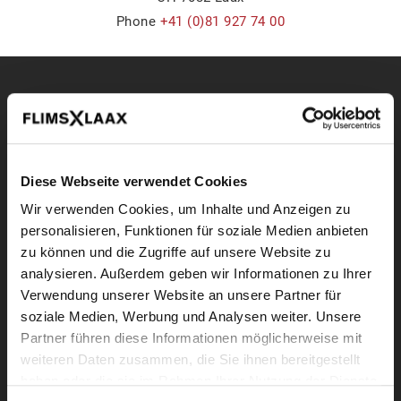
Phone
+41 (0)81 927 74 00
Service
Plan & book
Explore
Agreement
Diese Webseite verwendet Cookies
Anreise
Skiing & snowboarding
Wir verwenden Cookies, um Inhalte und Anzeigen zu
Hotels
Sommeraktivitäten
personalisieren, Funktionen für soziale Medien anbieten
zu können und die Zugriffe auf unsere Website zu
Holiday homes
analysieren. Außerdem geben wir Informationen zu Ihrer
Verwendung unserer Website an unsere Partner für
Camping
soziale Medien, Werbung und Analysen weiter. Unsere
Partner führen diese Informationen möglicherweise mit
weiteren Daten zusammen, die Sie ihnen bereitgestellt
Current info
Information
haben oder die sie im Rahmen Ihrer Nutzung der Dienste