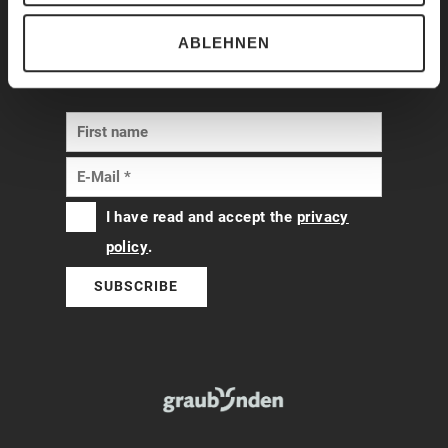
Newsletter: offers, events, tips and
ABLEHNEN
much more
I have read and accept the
privacy
policy
.
SUBSCRIBE